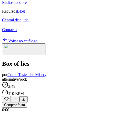
Rádios In-store
Recursos
Blog
Central de ajuda
Contacto
Voltar ao catálogo
Box of lies
por
Come Taste The Misery
alternative/rock
2:49
110 BPM
Comprar faixa
0:00