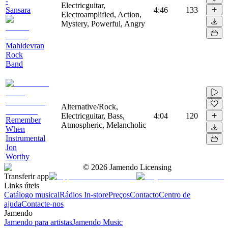
-
Electricguitar,
Sansara
4:46
133
Electroamplified, Action,
Mystery, Powerful, Angry
Mahidevran
Rock
Band
Alternative/Rock,
Electricguitar, Bass,
4:04
120
Remember
Atmospheric, Melancholic
When
Instrumental
Jon
Worthy
©
2026
Jamendo Licensing
Transferir app
Links úteis
Catálogo musical
Rádios In-store
Preços
Contacto
Centro de
ajuda
Contacte-nos
Jamendo
Jamendo para artistas
Jamendo Music