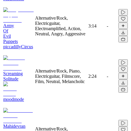
Alternative/Rock,
Electricguitar,
Army
3:14
-
Electroamplified, Action,
Of
Neutral, Angry, Aggressive
Evil
Puppets
piccadillyCircus
Alternative/Rock, Piano,
Screaming
Electricguitar, Filmscore,
2:24
-
Solitude
Film, Neutral, Melancholic
moodmode
Mahidevran
Alternative/Rock,