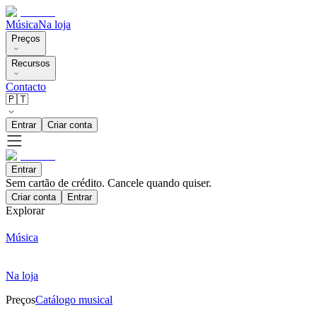
Música
Na loja
Preços
Recursos
Contacto
🇵🇹
Entrar
Criar conta
Entrar
Sem cartão de crédito. Cancele quando quiser.
Criar conta
Entrar
Explorar
Música
Na loja
Preços
Catálogo musical