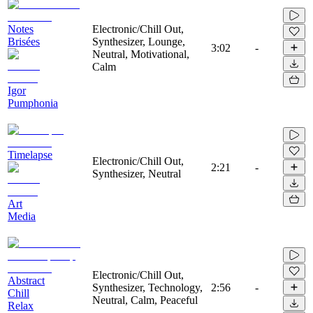
Notes
Electronic/Chill Out,
Brisées
Synthesizer, Lounge,
3:02
-
Neutral, Motivational,
Calm
Igor
Pumphonia
Timelapse
Electronic/Chill Out,
2:21
-
Synthesizer, Neutral
Art
Media
Electronic/Chill Out,
Abstract
Synthesizer, Technology,
2:56
-
Chill
Neutral, Calm, Peaceful
Relax