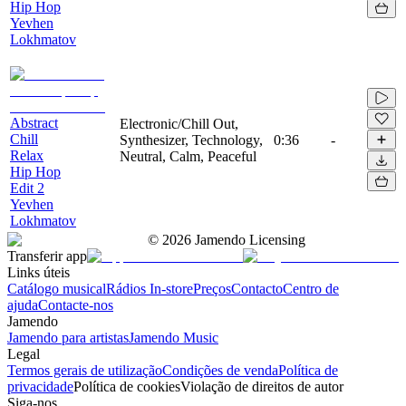
Hip Hop
Yevhen
Lokhmatov
Abstract
Electronic/Chill Out,
Chill
Synthesizer, Technology,
0:36
-
Relax
Neutral, Calm, Peaceful
Hip Hop
Edit 2
Yevhen
Lokhmatov
©
2026
Jamendo Licensing
Transferir app
Links úteis
Catálogo musical
Rádios In-store
Preços
Contacto
Centro de
ajuda
Contacte-nos
Jamendo
Jamendo para artistas
Jamendo Music
Legal
Termos gerais de utilização
Condições de venda
Política de
privacidade
Política de cookies
Violação de direitos de autor
Siga-nos