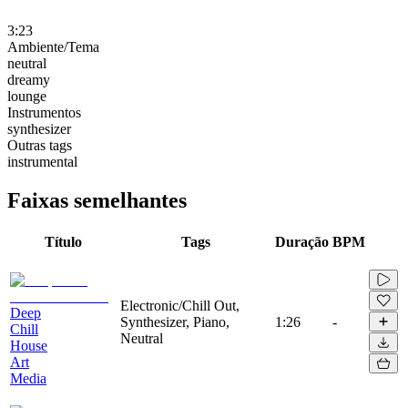
3:23
Ambiente/Tema
neutral
dreamy
lounge
Instrumentos
synthesizer
Outras tags
instrumental
Faixas semelhantes
Título
Tags
Duração
BPM
Electronic/Chill Out,
Deep
Synthesizer, Piano,
1:26
-
Chill
Neutral
House
Art
Media