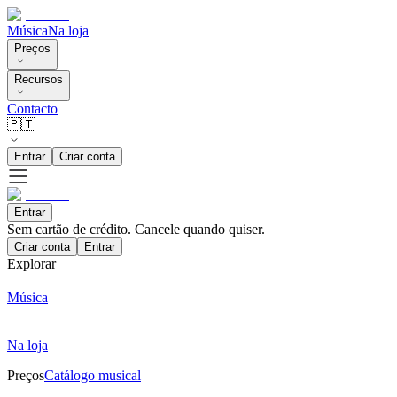
Música
Na loja
Preços
Recursos
Contacto
🇵🇹
Entrar
Criar conta
Entrar
Sem cartão de crédito. Cancele quando quiser.
Criar conta
Entrar
Explorar
Música
Na loja
Preços
Catálogo musical