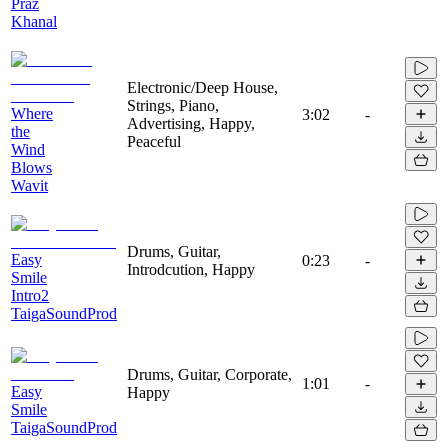
Praz
Khanal
Electronic/Deep House,
Strings, Piano,
Where
3:02
-
Advertising, Happy,
the
Peaceful
Wind
Blows
Wavit
Drums, Guitar,
Easy
0:23
-
Introdcution, Happy
Smile
Intro2
TaigaSoundProd
Drums, Guitar, Corporate,
1:01
-
Easy
Happy
Smile
TaigaSoundProd