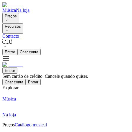
Música
Na loja
Preços
Recursos
Contacto
🇵🇹
Entrar
Criar conta
Entrar
Sem cartão de crédito. Cancele quando quiser.
Criar conta
Entrar
Explorar
Música
Na loja
Preços
Catálogo musical