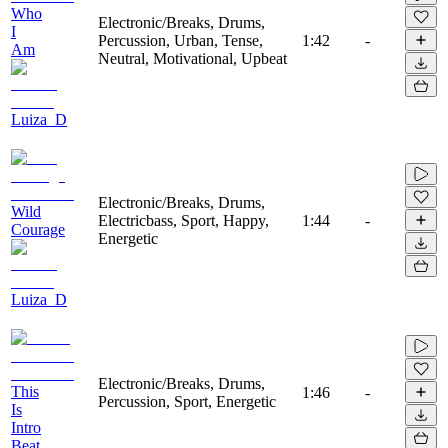
Who
Electronic/Breaks, Drums,
I
Percussion, Urban, Tense,
1:42
-
Am
Neutral, Motivational, Upbeat
Luiza_D
Electronic/Breaks, Drums,
Wild
Electricbass, Sport, Happy,
1:44
-
Courage
Energetic
Luiza_D
Electronic/Breaks, Drums,
This
1:46
-
Percussion, Sport, Energetic
Is
Intro
Beat