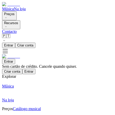
Música
Na loja
Preços
Recursos
Contacto
🇵🇹
Entrar
Criar conta
Entrar
Sem cartão de crédito. Cancele quando quiser.
Criar conta
Entrar
Explorar
Música
Na loja
Preços
Catálogo musical