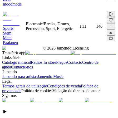
moodmode
Electronic/Breaks, Drums,
1:11
146
Sports
Percussion, Sport, Energetic
Stem
Matti
Paalanen
©
2026
Jamendo Licensing
Transferir app
Links úteis
Catálogo musical
Rádios In-store
Preços
Contacto
Centro de
ajuda
Contacte-nos
Jamendo
Jamendo para artistas
Jamendo Music
Legal
Termos gerais de utilização
Condições de venda
Política de
privacidade
Política de cookies
Violação de direitos de autor
Siga-nos