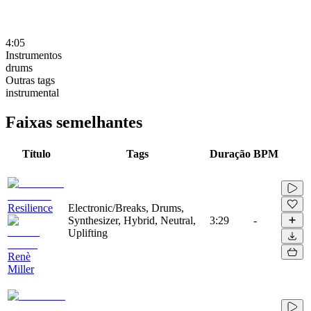
4:05
Instrumentos
drums
Outras tags
instrumental
Faixas semelhantes
Título
Tags
Duração
BPM
Resilience
Electronic/Breaks, Drums,
Synthesizer, Hybrid, Neutral,
3:29
-
Uplifting
Renè
Miller