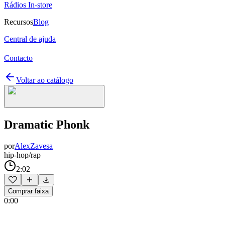
Rádios In-store
Recursos
Blog
Central de ajuda
Contacto
Voltar ao catálogo
Dramatic Phonk
por
AlexZavesa
hip-hop/rap
2:02
Comprar faixa
0:00