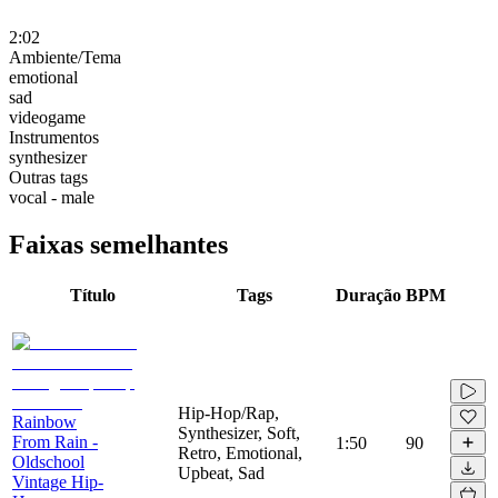
2:02
Ambiente/Tema
emotional
sad
videogame
Instrumentos
synthesizer
Outras tags
vocal - male
Faixas semelhantes
Título
Tags
Duração
BPM
Hip-Hop/Rap,
Rainbow
Synthesizer, Soft,
From Rain -
1:50
90
Retro, Emotional,
Oldschool
Upbeat, Sad
Vintage Hip-