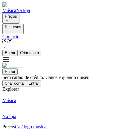
Música
Na loja
Preços
Recursos
Contacto
🇵🇹
Entrar
Criar conta
Entrar
Sem cartão de crédito. Cancele quando quiser.
Criar conta
Entrar
Explorar
Música
Na loja
Preços
Catálogo musical