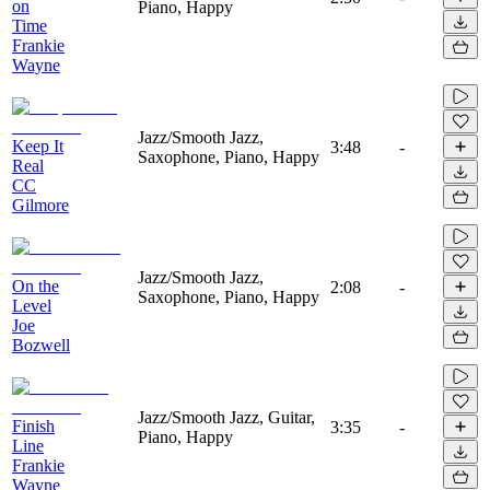
on
Piano, Happy
Time
Frankie
Wayne
Jazz/Smooth Jazz,
Keep It
3:48
-
Saxophone, Piano, Happy
Real
CC
Gilmore
Jazz/Smooth Jazz,
On the
2:08
-
Saxophone, Piano, Happy
Level
Joe
Bozwell
Jazz/Smooth Jazz, Guitar,
Finish
3:35
-
Piano, Happy
Line
Frankie
Wayne