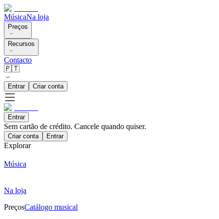
Música
Na loja
Preços
Recursos
Contacto
🇵🇹
Entrar
Criar conta
Entrar
Sem cartão de crédito. Cancele quando quiser.
Criar conta
Entrar
Explorar
Música
Na loja
Preços
Catálogo musical