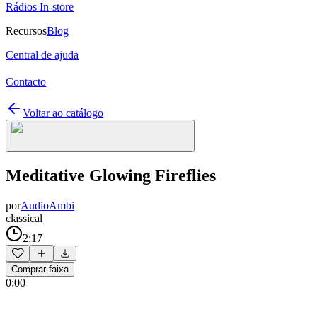
Rádios In-store
Recursos
Blog
Central de ajuda
Contacto
Voltar ao catálogo
Meditative Glowing Fireflies
por
AudioAmbi
classical
2:17
Comprar faixa
0:00