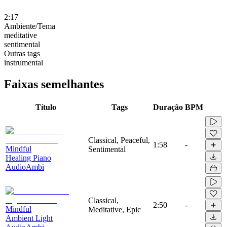
2:17
Ambiente/Tema
meditative
sentimental
Outras tags
instrumental
Faixas semelhantes
Título
Tags
Duração
BPM
Classical, Peaceful,
1:58
-
Mindful
Sentimental
Healing Piano
AudioAmbi
Classical,
2:50
-
Mindful
Meditative, Epic
Ambient Light