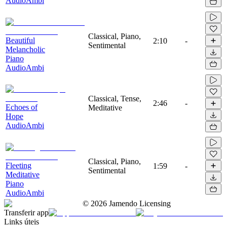
AudioAmbi
Classical, Piano,
Beautiful
2:10
-
Sentimental
Melancholic
Piano
AudioAmbi
Classical, Tense,
2:46
-
Echoes of
Meditative
Hope
AudioAmbi
Classical, Piano,
Fleeting
1:59
-
Sentimental
Meditative
Piano
AudioAmbi
©
2026
Jamendo Licensing
Transferir app
Links úteis