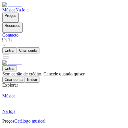
Música
Na loja
Preços
Recursos
Contacto
🇵🇹
Entrar
Criar conta
Entrar
Sem cartão de crédito. Cancele quando quiser.
Criar conta
Entrar
Explorar
Música
Na loja
Preços
Catálogo musical