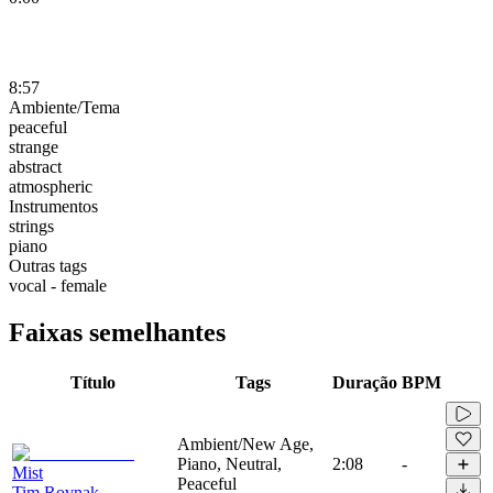
8:57
Ambiente/Tema
peaceful
strange
abstract
atmospheric
Instrumentos
strings
piano
Outras tags
vocal - female
Faixas semelhantes
Título
Tags
Duração
BPM
Ambient/New Age,
Piano, Neutral,
2:08
-
Mist
Peaceful
Tim Rovnak