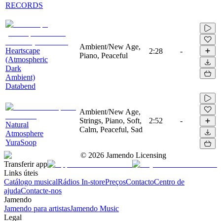
RECORDS
Ambient/New Age,
Heartscape
2:28
-
Piano, Peaceful
(Atmospheric
Dark
Ambient)
Databend
Ambient/New Age,
Strings, Piano, Soft,
2:52
-
Natural
Calm, Peaceful, Sad
Atmosphere
YuraSoop
©
2026
Jamendo Licensing
Transferir app
Links úteis
Catálogo musical
Rádios In-store
Preços
Contacto
Centro de
ajuda
Contacte-nos
Jamendo
Jamendo para artistas
Jamendo Music
Legal