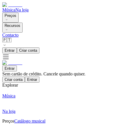
Música
Na loja
Preços
Recursos
Contacto
🇵🇹
Entrar
Criar conta
Entrar
Sem cartão de crédito. Cancele quando quiser.
Criar conta
Entrar
Explorar
Música
Na loja
Preços
Catálogo musical