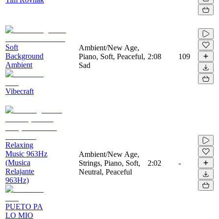
Soft
Ambient/New Age,
Background
Piano, Soft, Peaceful,
2:08
109
Ambient
Sad
Vibecraft
Relaxing
Music 963Hz
Ambient/New Age,
(Musica
Strings, Piano, Soft,
2:02
-
Relajante
Neutral, Peaceful
963Hz)
PUETO PA
LO MIO