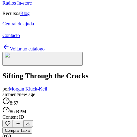
Rádios In-store
Recursos
Blog
Central de ajuda
Contacto
Voltar ao catálogo
Sifting Through the Cracks
por
Morgan Kluck-Keil
ambient/new age
8:57
86 BPM
Content ID
Comprar faixa
0:00