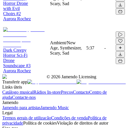
Horror Drone
Scary, Sad
with Evil
Choirs #2
Aurora Rochez
Ambient/New
Age, Synthesizer,
5:37
-
Dark Creepy
Scary, Sad
Horror Sci-Fi
Drone
Soundscape #3
Aurora Rochez
©
2026
Jamendo Licensing
Transferir app
Links úteis
Catálogo musical
Rádios In-store
Preços
Contacto
Centro de
ajuda
Contacte-nos
Jamendo
Jamendo para artistas
Jamendo Music
Legal
Termos gerais de utilização
Condições de venda
Política de
privacidade
Política de cookies
Violação de direitos de autor