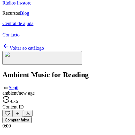
Rádios In-store
Recursos
Blog
Central de ajuda
Contacto
Voltar ao catálogo
Ambient Music for Reading
por
Septi
ambient/new age
9:36
Content ID
Comprar faixa
0:00