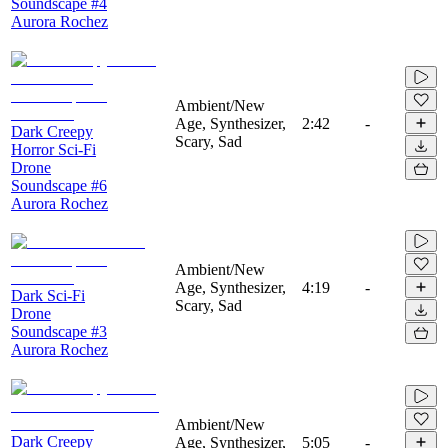
Soundscape #4
Aurora Rochez
Ambient/New
Age, Synthesizer,
2:42
-
Dark Creepy
Scary, Sad
Horror Sci-Fi
Drone
Soundscape #6
Aurora Rochez
Ambient/New
Age, Synthesizer,
4:19
-
Dark Sci-Fi
Scary, Sad
Drone
Soundscape #3
Aurora Rochez
Ambient/New
Dark Creepy
Age, Synthesizer,
5:05
-