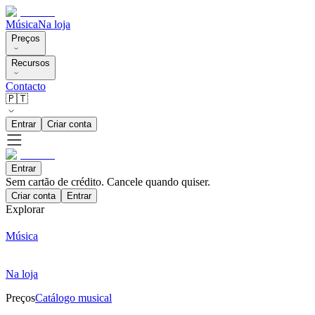
Música
Na loja
Preços
Recursos
Contacto
🇵🇹
Entrar
Criar conta
Entrar
Sem cartão de crédito. Cancele quando quiser.
Criar conta
Entrar
Explorar
Música
Na loja
Preços
Catálogo musical