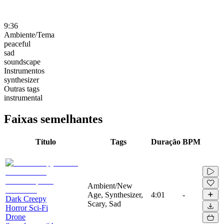
9:36
Ambiente/Tema
peaceful
sad
soundscape
Instrumentos
synthesizer
Outras tags
instrumental
Faixas semelhantes
Título
Tags
Duração
BPM
Ambient/New
Age, Synthesizer,
4:01
-
Dark Creepy
Scary, Sad
Horror Sci-Fi
Drone