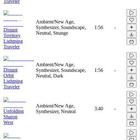
Traveler
Ambient/New Age,
Synthesizer, Soundscape,
1:56
-
Distant
Neutral, Strange
Territory
Lightning
Traveler
Ambient/New Age,
Distant
Synthesizer, Soundscape,
1:56
-
Orbit
Neutral, Dark
Lightning
Traveler
Ambient/New Age,
3:40
-
Unfolding
Synthesizer, Neutral
Sharon
West