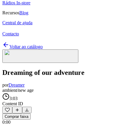
Rádios In-store
Recursos
Blog
Central de ajuda
Contacto
Voltar ao catálogo
Dreaming of our adventure
por
Dreamer
ambient/new age
3:03
Content ID
Comprar faixa
0:00