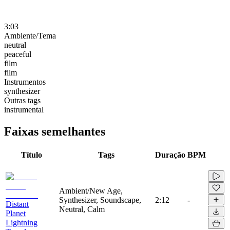
3:03
Ambiente/Tema
neutral
peaceful
film
film
Instrumentos
synthesizer
Outras tags
instrumental
Faixas semelhantes
Título
Tags
Duração
BPM
Ambient/New Age,
Synthesizer, Soundscape,
2:12
-
Distant
Neutral, Calm
Planet
Lightning