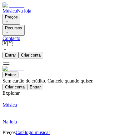
Música
Na loja
Preços
Recursos
Contacto
🇵🇹
Entrar
Criar conta
Entrar
Sem cartão de crédito. Cancele quando quiser.
Criar conta
Entrar
Explorar
Música
Na loja
Preços
Catálogo musical