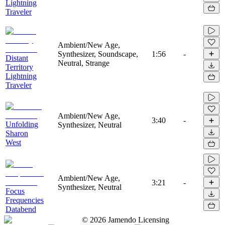
Lightning
Traveler
Ambient/New Age,
Synthesizer, Soundscape,
1:56
-
Distant
Neutral, Strange
Territory
Lightning
Traveler
Ambient/New Age,
3:40
-
Unfolding
Synthesizer, Neutral
Sharon
West
Ambient/New Age,
3:21
-
Synthesizer, Neutral
Focus
Frequencies
Databend
©
2026
Jamendo Licensing