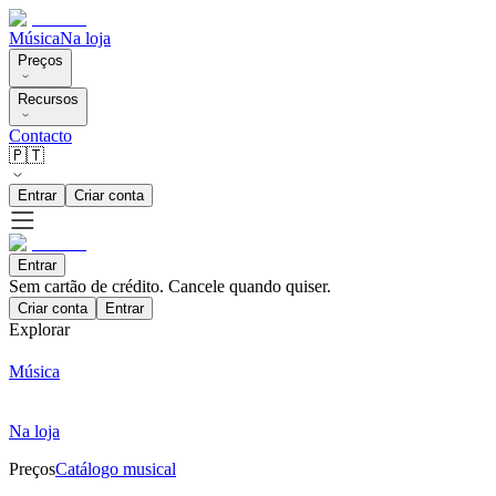
Música
Na loja
Preços
Recursos
Contacto
🇵🇹
Entrar
Criar conta
Entrar
Sem cartão de crédito. Cancele quando quiser.
Criar conta
Entrar
Explorar
Música
Na loja
Preços
Catálogo musical