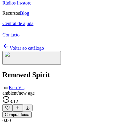
Rádios In-store
Recursos
Blog
Central de ajuda
Contacto
Voltar ao catálogo
Renewed Spirit
por
Ken Vis
ambient/new age
3:12
Comprar faixa
0:00