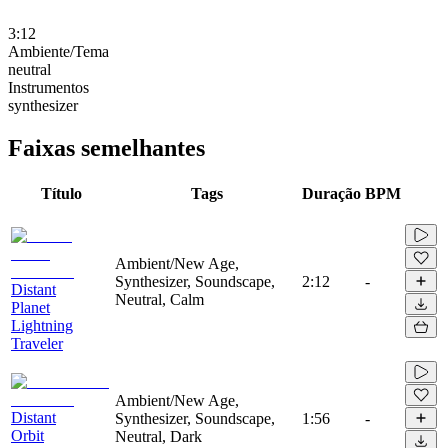
3:12
Ambiente/Tema
neutral
Instrumentos
synthesizer
Faixas semelhantes
Título
Tags
Duração
BPM
Ambient/New Age,
Synthesizer, Soundscape,
2:12
-
Distant
Neutral, Calm
Planet
Lightning
Traveler
Ambient/New Age,
Distant
Synthesizer, Soundscape,
1:56
-
Orbit
Neutral, Dark