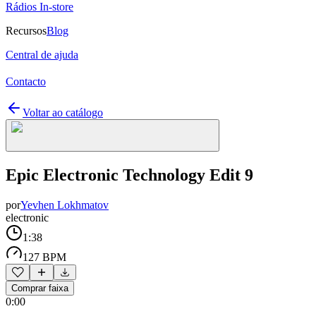
Rádios In-store
Recursos
Blog
Central de ajuda
Contacto
Voltar ao catálogo
Epic Electronic Technology Edit 9
por
Yevhen Lokhmatov
electronic
1:38
127 BPM
Comprar faixa
0:00