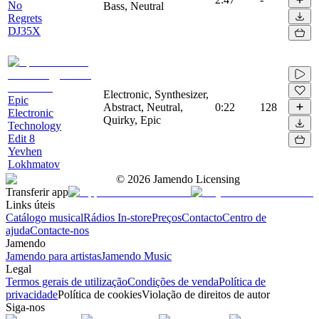
No
Bass, Neutral
Regrets
DJ35X
Electronic, Synthesizer,
Epic
Abstract, Neutral,
0:22
128
Electronic
Quirky, Epic
Technology
Edit 8
Yevhen
Lokhmatov
©
2026
Jamendo Licensing
Transferir app
Links úteis
Catálogo musical
Rádios In-store
Preços
Contacto
Centro de
ajuda
Contacte-nos
Jamendo
Jamendo para artistas
Jamendo Music
Legal
Termos gerais de utilização
Condições de venda
Política de
privacidade
Política de cookies
Violação de direitos de autor
Siga-nos