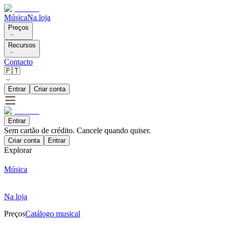
Música
Na loja
Preços
Recursos
Contacto
🇵🇹
Entrar
Criar conta
Entrar
Sem cartão de crédito. Cancele quando quiser.
Criar conta
Entrar
Explorar
Música
Na loja
Preços
Catálogo musical