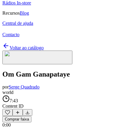
Rádios In-store
Recursos
Blog
Central de ajuda
Contacto
Voltar ao catálogo
Om Gam Ganapataye
por
Serge Quadrado
world
7:43
Content ID
Comprar faixa
0:00