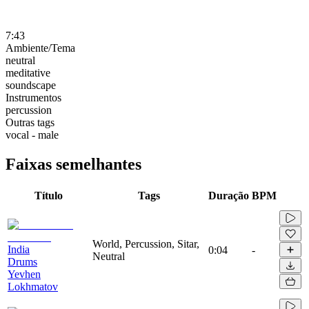
7:43
Ambiente/Tema
neutral
meditative
soundscape
Instrumentos
percussion
Outras tags
vocal - male
Faixas semelhantes
Título
Tags
Duração
BPM
World, Percussion, Sitar,
India
0:04
-
Neutral
Drums
Yevhen
Lokhmatov