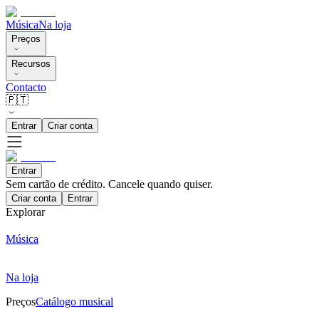
Música
Na loja
Preços
Recursos
Contacto
🇵🇹
Entrar
Criar conta
Entrar
Sem cartão de crédito. Cancele quando quiser.
Criar conta
Entrar
Explorar
Música
Na loja
Preços
Catálogo musical