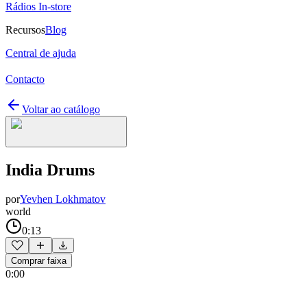
Rádios In-store
Recursos
Blog
Central de ajuda
Contacto
Voltar ao catálogo
India Drums
por
Yevhen Lokhmatov
world
0:13
Comprar faixa
0:00