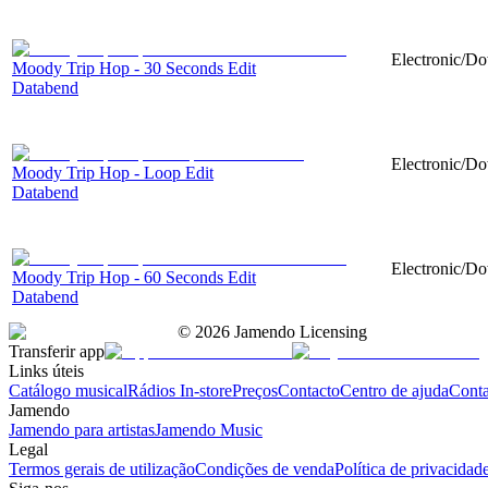
Electronic/Do
Moody Trip Hop - 30 Seconds Edit
Databend
Electronic/Do
Moody Trip Hop - Loop Edit
Databend
Electronic/Do
Moody Trip Hop - 60 Seconds Edit
Databend
©
2026
Jamendo Licensing
Transferir app
Links úteis
Catálogo musical
Rádios In-store
Preços
Contacto
Centro de ajuda
Conta
Jamendo
Jamendo para artistas
Jamendo Music
Legal
Termos gerais de utilização
Condições de venda
Política de privacidad