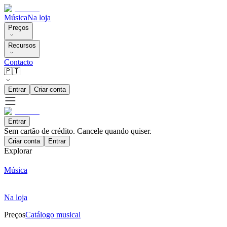
Música
Na loja
Preços
Recursos
Contacto
🇵🇹
Entrar
Criar conta
Entrar
Sem cartão de crédito. Cancele quando quiser.
Criar conta
Entrar
Explorar
Música
Na loja
Preços
Catálogo musical