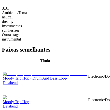
3:31
Ambiente/Tema
neutral
dreamy
Instrumentos
synthesizer
Outras tags
instrumental
Faixas semelhantes
Título
Electronic/Do
Moody Trip Hop - Drum And Bass Loop
Databend
Electronic/Do
Moody Trip Hop
Databend