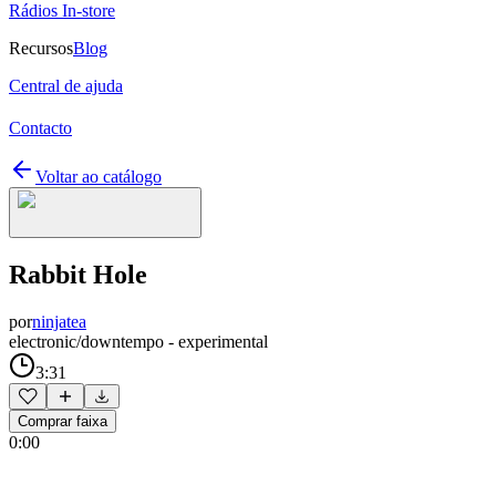
Rádios In-store
Recursos
Blog
Central de ajuda
Contacto
Voltar ao catálogo
Rabbit Hole
por
ninjatea
electronic/downtempo - experimental
3:31
Comprar faixa
0:00