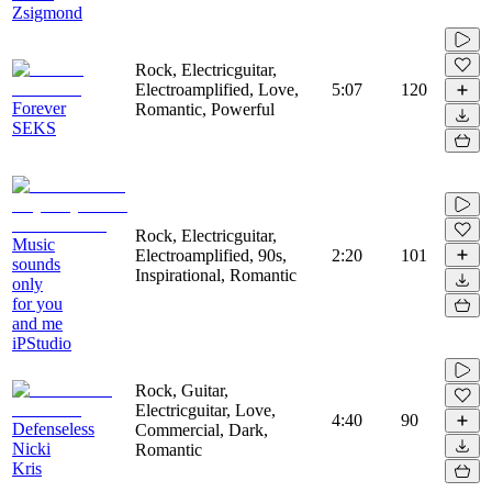
Zsigmond
Rock, Electricguitar,
Electroamplified, Love,
5:07
120
Forever
Romantic, Powerful
SEKS
Rock, Electricguitar,
Music
Electroamplified, 90s,
2:20
101
sounds
Inspirational, Romantic
only
for you
and me
iPStudio
Rock, Guitar,
Electricguitar, Love,
4:40
90
Defenseless
Commercial, Dark,
Nicki
Romantic
Kris