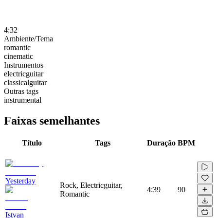
4:32
Ambiente/Tema
romantic
cinematic
Instrumentos
electricguitar
classicalguitar
Outras tags
instrumental
Faixas semelhantes
Título
Tags
Duração
BPM
Yesterday
Rock, Electricguitar,
4:39
90
Romantic
Istvan