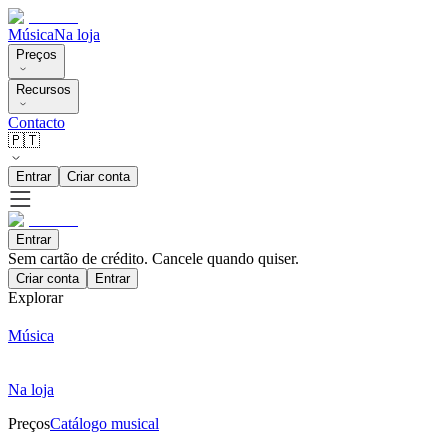
Música
Na loja
Preços
Recursos
Contacto
🇵🇹
Entrar
Criar conta
Entrar
Sem cartão de crédito. Cancele quando quiser.
Criar conta
Entrar
Explorar
Música
Na loja
Preços
Catálogo musical