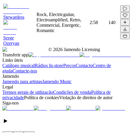
Rock, Electricguitar,
Stewardess
Electroamplified, Retro,
2:58
140
Commercial, Energetic,
Romantic
Serge
Ozeryan
©
2026
Jamendo Licensing
Transferir app
Links úteis
Catálogo musical
Rádios In-store
Preços
Contacto
Centro de
ajuda
Contacte-nos
Jamendo
Jamendo para artistas
Jamendo Music
Legal
Termos gerais de utilização
Condições de venda
Política de
privacidade
Política de cookies
Violação de direitos de autor
Siga-nos