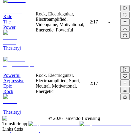
Rock, Electricguitar,
Ride
Electroamplified,
The
2:17
-
Videogame, Motivational,
Power
Energetic, Powerful
Thesieryj
Powerful
Rock, Electricguitar,
Aggressive
Electroamplified, Sport,
2:17
-
Epic
Neutral, Motivational,
Rock
Energetic
Thesieryj
©
2026
Jamendo Licensing
Transferir app
Links úteis