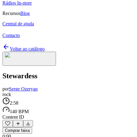
Rádios In-store
Recursos
Blog
Central de ajuda
Contacto
Voltar ao catálogo
Stewardess
por
Serge Ozeryan
rock
2:58
140 BPM
Content ID
Comprar faixa
0:00