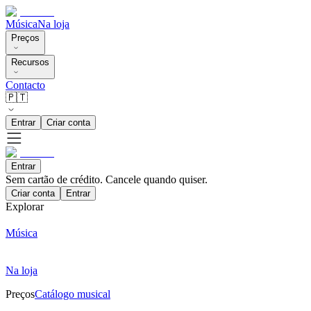
Música
Na loja
Preços
Recursos
Contacto
🇵🇹
Entrar
Criar conta
Entrar
Sem cartão de crédito. Cancele quando quiser.
Criar conta
Entrar
Explorar
Música
Na loja
Preços
Catálogo musical