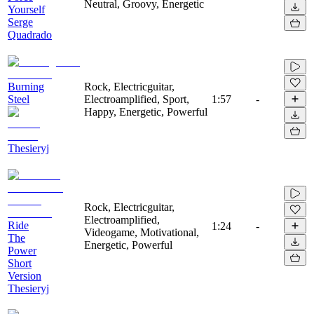
Neutral, Groovy, Energetic
Yourself
Serge
Quadrado
Burning
Rock, Electricguitar,
Steel
Electroamplified, Sport,
1:57
-
Happy, Energetic, Powerful
Thesieryj
Rock, Electricguitar,
Electroamplified,
Ride
1:24
-
Videogame, Motivational,
The
Energetic, Powerful
Power
Short
Version
Thesieryj