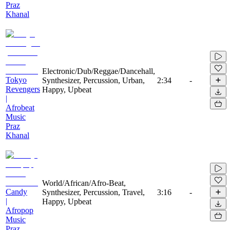
Praz
Khanal
Electronic/Dub/Reggae/Dancehall,
Tokyo
Synthesizer, Percussion, Urban,
2:34
-
Revengers
Happy, Upbeat
|
Afrobeat
Music
Praz
Khanal
World/African/Afro-Beat,
Candy
Synthesizer, Percussion, Travel,
3:16
-
|
Happy, Upbeat
Afropop
Music
Praz