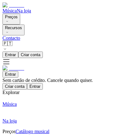
Música
Na loja
Preços
Recursos
Contacto
🇵🇹
Entrar
Criar conta
Entrar
Sem cartão de crédito. Cancele quando quiser.
Criar conta
Entrar
Explorar
Música
Na loja
Preços
Catálogo musical