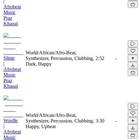
|
Afrobeat
Music
Praz
Khanal
World/African/Afro-Beat,
Slime
Synthesizer, Percussion, Clubbing,
2:52
-
|
Dark, Happy
Afrobeat
Music
Praz
Khanal
World/African/Afro-Beat,
Wordle
Synthesizer, Percussion, Clubbing,
3:30
-
|
Happy, Upbeat
Afrobeat
Music