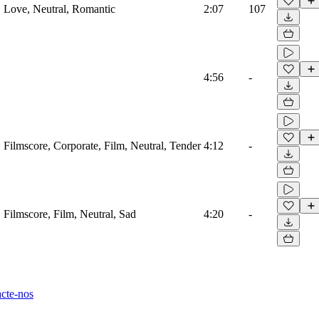
o, Love, Neutral, Romantic
2:07
107
4:56
-
, Filmscore, Corporate, Film, Neutral, Tender
4:12
-
, Filmscore, Film, Neutral, Sad
4:20
-
cte-nos