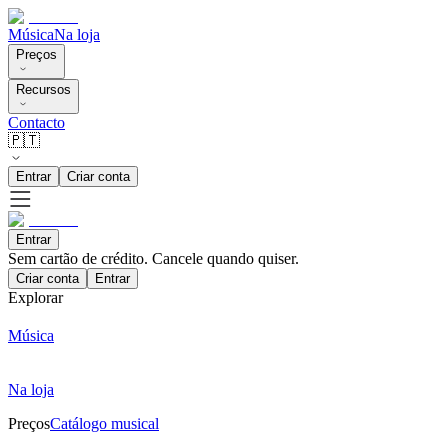
Música
Na loja
Preços
Recursos
Contacto
🇵🇹
Entrar
Criar conta
Entrar
Sem cartão de crédito. Cancele quando quiser.
Criar conta
Entrar
Explorar
Música
Na loja
Preços
Catálogo musical