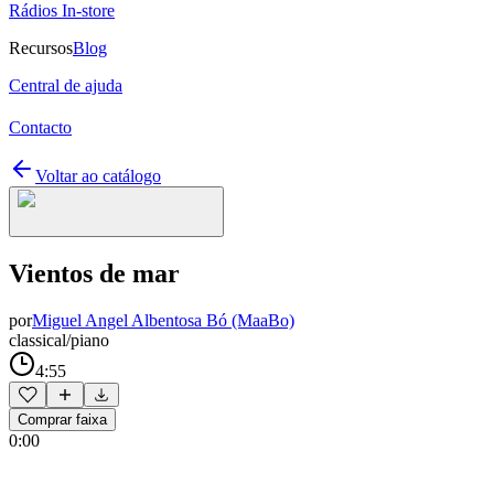
Rádios In-store
Recursos
Blog
Central de ajuda
Contacto
Voltar ao catálogo
Vientos de mar
por
Miguel Angel Albentosa Bó (MaaBo)
classical/piano
4:55
Comprar faixa
0:00