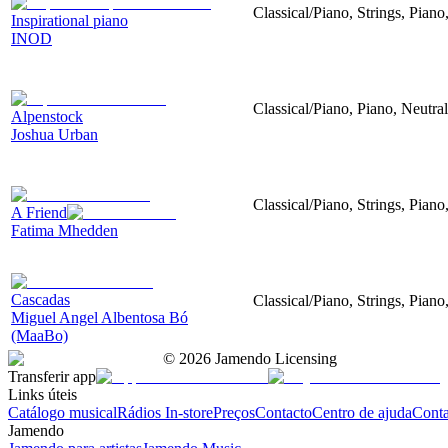
Classical/Piano, Strings, Pian
Inspirational piano
INOD
Classical/Piano, Piano, Neutral
Alpenstock
Joshua Urban
Classical/Piano, Strings, Piano
A Friend
Fatima Mhedden
Cascadas
Classical/Piano, Strings, Piano
Miguel Angel Albentosa Bó
(MaaBo)
©
2026
Jamendo Licensing
Transferir app
Links úteis
Catálogo musical
Rádios In-store
Preços
Contacto
Centro de ajuda
Conta
Jamendo