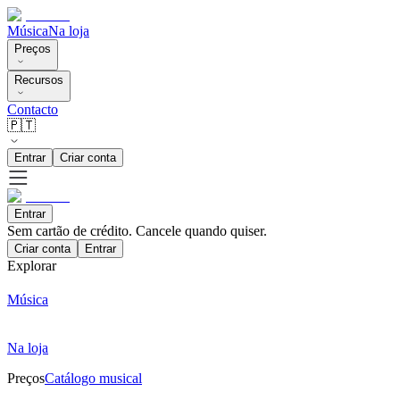
Música
Na loja
Preços
Recursos
Contacto
🇵🇹
Entrar
Criar conta
Entrar
Sem cartão de crédito. Cancele quando quiser.
Criar conta
Entrar
Explorar
Música
Na loja
Preços
Catálogo musical