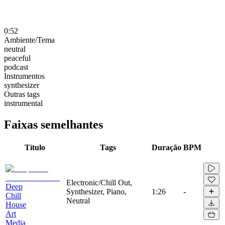
0:52
Ambiente/Tema
neutral
peaceful
podcast
Instrumentos
synthesizer
Outras tags
instrumental
Faixas semelhantes
Título
Tags
Duração
BPM
Electronic/Chill Out,
Deep
Synthesizer, Piano,
1:26
-
Chill
Neutral
House
Art
Media