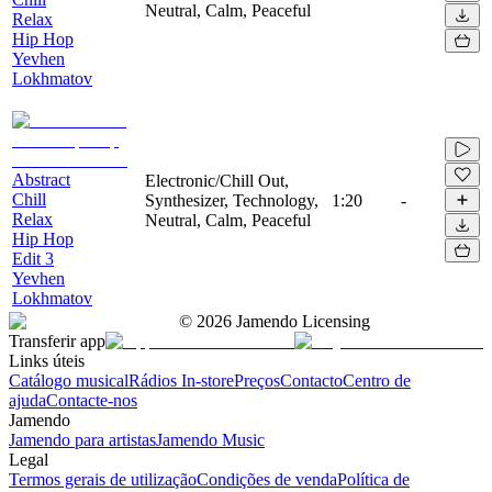
Neutral, Calm, Peaceful
Relax
Hip Hop
Yevhen
Lokhmatov
Abstract
Electronic/Chill Out,
Chill
Synthesizer, Technology,
1:20
-
Relax
Neutral, Calm, Peaceful
Hip Hop
Edit 3
Yevhen
Lokhmatov
©
2026
Jamendo Licensing
Transferir app
Links úteis
Catálogo musical
Rádios In-store
Preços
Contacto
Centro de
ajuda
Contacte-nos
Jamendo
Jamendo para artistas
Jamendo Music
Legal
Termos gerais de utilização
Condições de venda
Política de