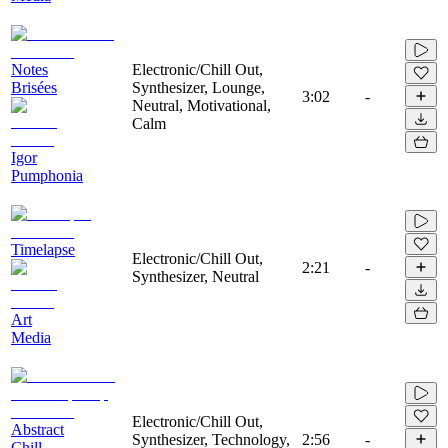
Notes
Electronic/Chill Out,
Brisées
Synthesizer, Lounge,
3:02
-
Neutral, Motivational,
Calm
Igor
Pumphonia
Timelapse
Electronic/Chill Out,
2:21
-
Synthesizer, Neutral
Art
Media
Electronic/Chill Out,
Abstract
Synthesizer, Technology,
2:56
-
Chill