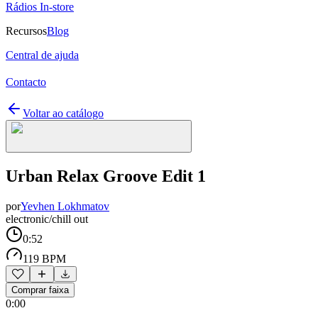
Rádios In-store
Recursos
Blog
Central de ajuda
Contacto
Voltar ao catálogo
Urban Relax Groove Edit 1
por
Yevhen Lokhmatov
electronic/chill out
0:52
119 BPM
Comprar faixa
0:00