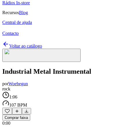
Rádios In-store
Recursos
Blog
Central de ajuda
Contacto
Voltar ao catálogo
Industrial Metal Instrumental
por
Woebegun
rock
1:06
107 BPM
Comprar faixa
0:00