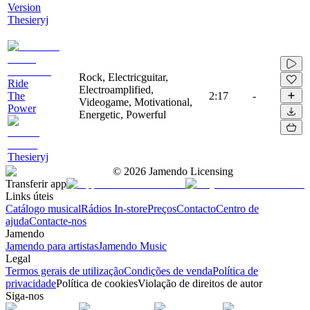
Version
Thesieryj
Rock, Electricguitar,
Ride
Electroamplified,
The
2:17
-
Videogame, Motivational,
Power
Energetic, Powerful
Thesieryj
©
2026
Jamendo Licensing
Transferir app
Links úteis
Catálogo musical
Rádios In-store
Preços
Contacto
Centro de
ajuda
Contacte-nos
Jamendo
Jamendo para artistas
Jamendo Music
Legal
Termos gerais de utilização
Condições de venda
Política de
privacidade
Política de cookies
Violação de direitos de autor
Siga-nos