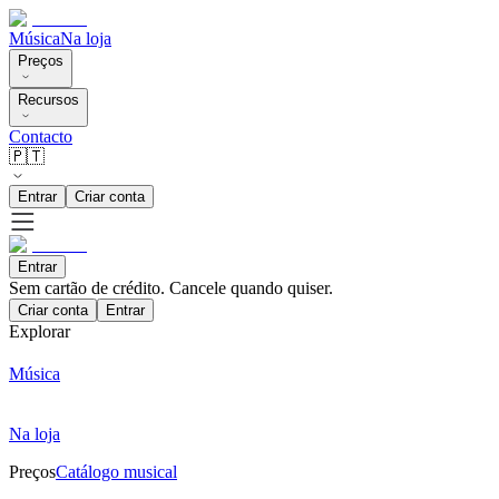
Música
Na loja
Preços
Recursos
Contacto
🇵🇹
Entrar
Criar conta
Entrar
Sem cartão de crédito. Cancele quando quiser.
Criar conta
Entrar
Explorar
Música
Na loja
Preços
Catálogo musical