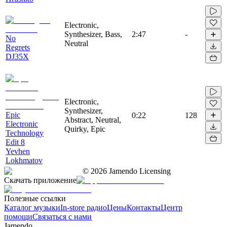
Electronic,
Synthesizer, Bass,
2:47
-
No
Neutral
Regrets
DJ35X
Electronic,
Synthesizer,
Epic
0:22
128
Abstract, Neutral,
Electronic
Quirky, Epic
Technology
Edit 8
Yevhen
Lokhmatov
©
2026
Jamendo Licensing
Скачать приложение
Полезные ссылки
Каталог музыки
In-store радио
Цены
Контакты
Центр
помощи
Связаться с нами
Jamendo