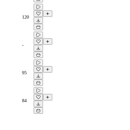
120
-
95
84