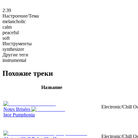
2:39
Настроение/Тема
melancholic
calm
peaceful
soft
Инструменты
synthesizer
Другие теги
instrumental
Похожие треки
Название
Electronic/Chill O
Notes Brisées
Igor Pumphonia
Electronic/Chill O