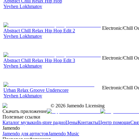
Abstract Chill Relax Hip Hop
Yevhen Lokhmatov
Electronic/Chill O
Abstract Chill Relax Hip Hop Edit 2
Yevhen Lokhmatov
Electronic/Chill O
Abstract Chill Relax Hip Hop Edit 3
Yevhen Lokhmatov
Electronic/Chill Ou
Urban Relax Groove Underscore
Yevhen Lokhmatov
©
2026
Jamendo Licensing
Скачать приложение
Полезные ссылки
Каталог музыки
In-store радио
Цены
Контакты
Центр помощи
Свя
Jamendo
Jamendo для артистов
Jamendo Music