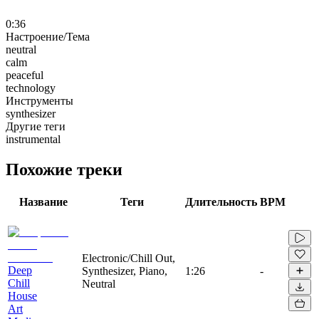
0:36
Настроение/Тема
neutral
calm
peaceful
technology
Инструменты
synthesizer
Другие теги
instrumental
Похожие треки
Название
Теги
Длительность
BPM
Electronic/Chill Out,
Deep
Synthesizer, Piano,
1:26
-
Chill
Neutral
House
Art