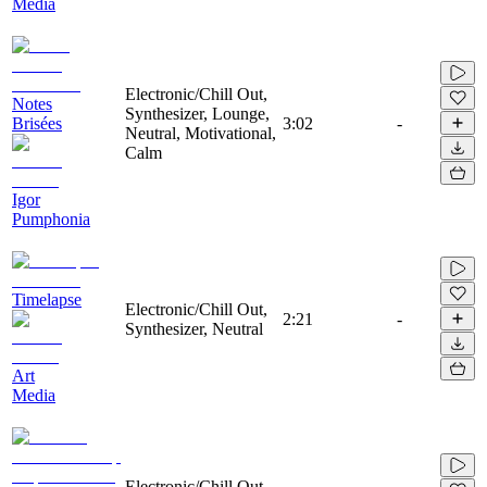
Media
Electronic/Chill Out,
Notes
Synthesizer, Lounge,
Brisées
3:02
-
Neutral, Motivational,
Calm
Igor
Pumphonia
Timelapse
Electronic/Chill Out,
2:21
-
Synthesizer, Neutral
Art
Media
Electronic/Chill Out,