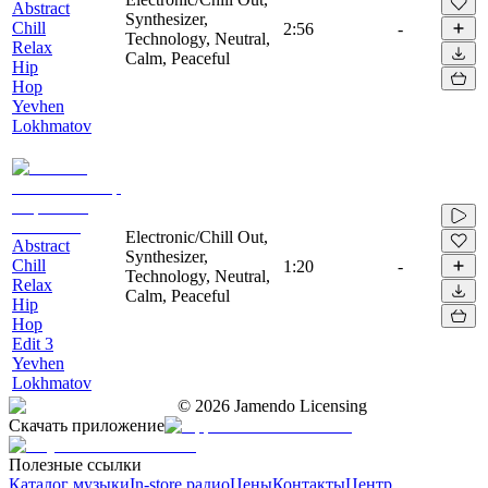
Abstract
Synthesizer,
Chill
2:56
-
Technology, Neutral,
Relax
Calm, Peaceful
Hip
Hop
Yevhen
Lokhmatov
Electronic/Chill Out,
Abstract
Synthesizer,
Chill
1:20
-
Technology, Neutral,
Relax
Calm, Peaceful
Hip
Hop
Edit 3
Yevhen
Lokhmatov
©
2026
Jamendo Licensing
Скачать приложение
Полезные ссылки
Каталог музыки
In-store радио
Цены
Контакты
Центр