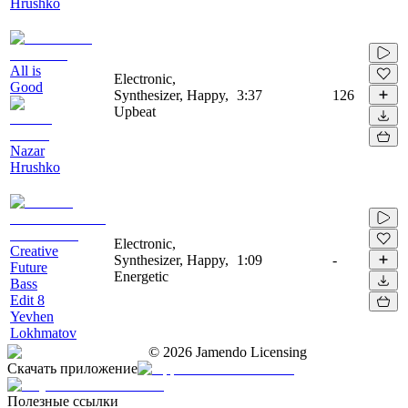
Hrushko
All is
Electronic,
Good
Synthesizer, Happy,
3:37
126
Upbeat
Nazar
Hrushko
Electronic,
Creative
Synthesizer, Happy,
1:09
-
Future
Energetic
Bass
Edit 8
Yevhen
Lokhmatov
©
2026
Jamendo Licensing
Скачать приложение
Полезные ссылки