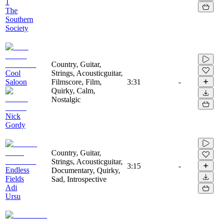
1
The
Southern
Society
Country, Guitar,
Cool
Strings, Acousticguitar,
Saloon
Filmscore, Film,
3:31
-
Quirky, Calm,
Nostalgic
Nick
Gordy
Country, Guitar,
Strings, Acousticguitar,
3:15
-
Endless
Documentary, Quirky,
Fields
Sad, Introspective
Adi
Ursu