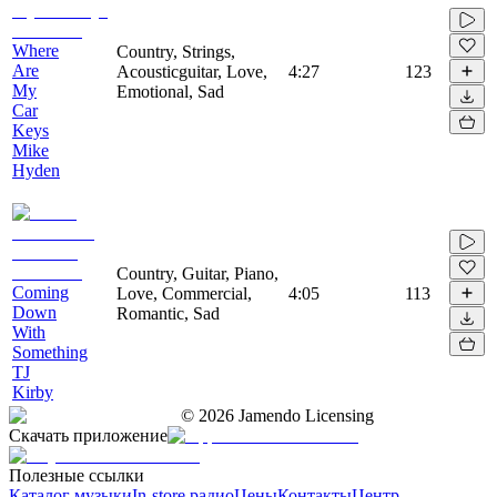
Where
Country, Strings,
Are
Acousticguitar, Love,
4:27
123
My
Emotional, Sad
Car
Keys
Mike
Hyden
Country, Guitar, Piano,
Coming
Love, Commercial,
4:05
113
Down
Romantic, Sad
With
Something
TJ
Kirby
©
2026
Jamendo Licensing
Скачать приложение
Полезные ссылки
Каталог музыки
In-store радио
Цены
Контакты
Центр