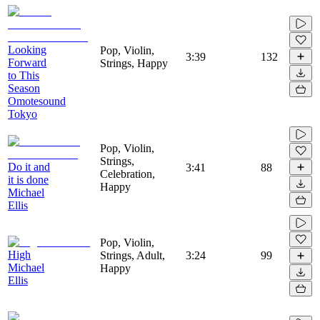
Looking
Pop, Violin,
3:39
132
Forward
Strings, Happy
to This
Season
Omotesound
Tokyo
Pop, Violin,
Strings,
Do it and
3:41
88
Celebration,
it is done
Happy
Michael
Ellis
Pop, Violin,
High
Strings, Adult,
3:24
99
Michael
Happy
Ellis