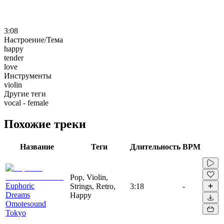
3:08
Настроение/Тема
happy
tender
love
Инструменты
violin
Другие теги
vocal - female
Похожие треки
Название
Теги
Длительность
BPM
Pop, Violin,
Euphoric
Strings, Retro,
3:18
-
Dreams
Happy
Omotesound
Tokyo