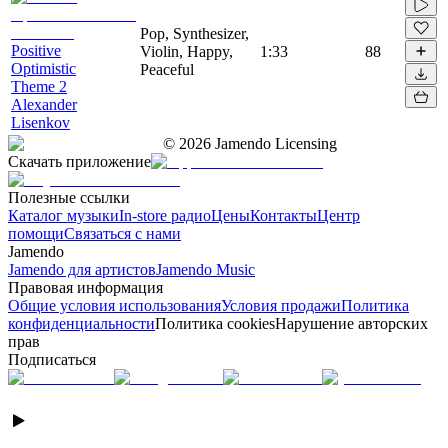
Pop, Synthesizer,
Positive
Violin, Happy,
1:33
88
Optimistic
Peaceful
Theme 2
Alexander
Lisenkov
©
2026
Jamendo Licensing
Скачать приложение
Полезные ссылки
Каталог музыки
In-store радио
Цены
Контакты
Центр
помощи
Связаться с нами
Jamendo
Jamendo для артистов
Jamendo Music
Правовая информация
Общие условия использования
Условия продажи
Политика
конфиденциальности
Политика cookies
Нарушение авторских
прав
Подписаться