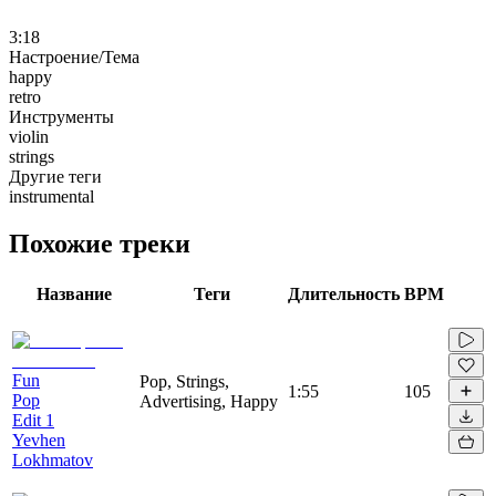
3:18
Настроение/Тема
happy
retro
Инструменты
violin
strings
Другие теги
instrumental
Похожие треки
Название
Теги
Длительность
BPM
Fun
Pop, Strings,
1:55
105
Pop
Advertising, Happy
Edit 1
Yevhen
Lokhmatov