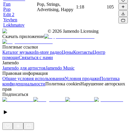
Fun
Pop, Strings,
1:18
105
Pop
Advertising, Happy
Edit 2
Yevhen
Lokhmatov
©
2026
Jamendo Licensing
Скачать приложение
Полезные ссылки
Каталог музыки
In-store радио
Цены
Контакты
Центр
помощи
Связаться с нами
Jamendo
Jamendo для артистов
Jamendo Music
Правовая информация
Общие условия использования
Условия продажи
Политика
конфиденциальности
Политика cookies
Нарушение авторских
прав
Подписаться