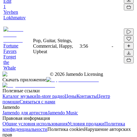
Edit
1
Yevhen
Lokhmatov
Pop, Guitar, Strings,
Fortune
Commercial, Happy,
3:56
-
Favors
Upbeat
Forget
the
Whale
©
2026
Jamendo Licensing
Скачать приложение
Полезные ссылки
Каталог музыки
In-store радио
Цены
Контакты
Центр
помощи
Связаться с нами
Jamendo
Jamendo для артистов
Jamendo Music
Правовая информация
Общие условия использования
Условия продажи
Политика
конфиденциальности
Политика cookies
Нарушение авторских
прав