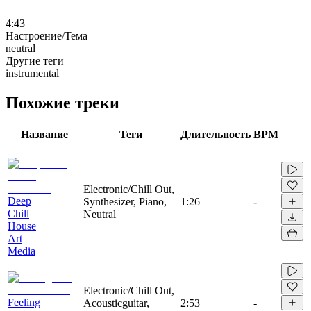
4:43
Настроение/Тема
neutral
Другие теги
instrumental
Похожие треки
Название
Теги
Длительность
BPM
Electronic/Chill Out,
Deep
Synthesizer, Piano,
1:26
-
Chill
Neutral
House
Art
Media
Electronic/Chill Out,
Feeling
Acousticguitar,
2:53
-