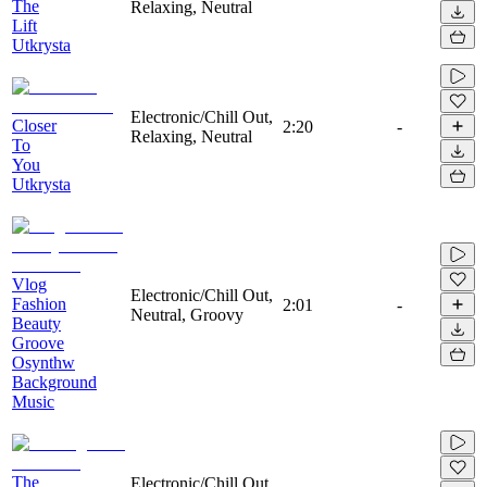
The
Relaxing, Neutral
Lift
Utkrysta
Electronic/Chill Out,
Closer
2:20
-
Relaxing, Neutral
To
You
Utkrysta
Vlog
Electronic/Chill Out,
Fashion
2:01
-
Neutral, Groovy
Beauty
Groove
Osynthw
Background
Music
The
Electronic/Chill Out,