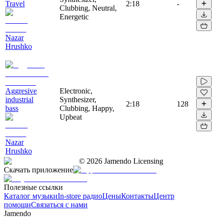
Travel
2:18
-
Clubbing, Neutral,
Energetic
Nazar
Hrushko
Aggresive
Electronic,
industrial
Synthesizer,
2:18
128
bass
Clubbing, Happy,
Upbeat
Nazar
Hrushko
©
2026
Jamendo Licensing
Скачать приложение
Полезные ссылки
Каталог музыки
In-store радио
Цены
Контакты
Центр
помощи
Связаться с нами
Jamendo