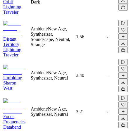
Orbit
Dark
Lightning
Traveler
Ambient/New Age,
Synthesizer,
1:56
-
Distant
Soundscape, Neutral,
Territory
Strange
Lightning
Traveler
Ambient/New Age,
3:40
-
Unfolding
Synthesizer, Neutral
Sharon
West
Ambient/New Age,
3:21
-
Synthesizer, Neutral
Focus
Frequencies
Databend