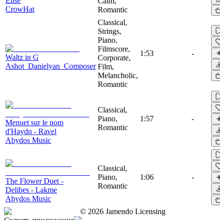
Elise
Calm,
CrowHat
Romantic
Classical,
Strings,
Piano,
Filmscore,
1:53
-
Waltz in G
Corporate,
Ashot_Danielyan_Composer
Film,
Melancholic,
Romantic
Classical,
Piano,
1:57
-
Menuet sur le nom
Romantic
d'Haydn - Ravel
Abydos Music
Classical,
Piano,
1:06
-
The Flower Duet -
Romantic
Delibes - Lakme
Abydos Music
©
2026
Jamendo Licensing