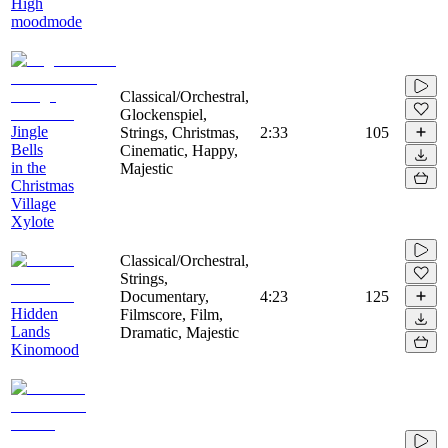
High
moodmode
Classical/Orchestral,
Glockenspiel,
Jingle
Strings, Christmas,
2:33
105
Bells
Cinematic, Happy,
in the
Majestic
Christmas
Village
Xylote
Classical/Orchestral,
Strings,
Documentary,
4:23
125
Hidden
Filmscore, Film,
Lands
Dramatic, Majestic
Kinomood