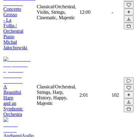
Classical/Orchestral,
Concerto
Violin, Strings,
12:00
-
Grosso
Cinematic, Majestic
- La
Follia /
Orchestral
Piano
Michał
Jałochowski
A
Classical/Orchestral,
Beautiful
Strings, Harp,
2:01
102
Harp
History, Happy,
and an
Majestic
Symhonic
Orchestra
AurbanniAudio