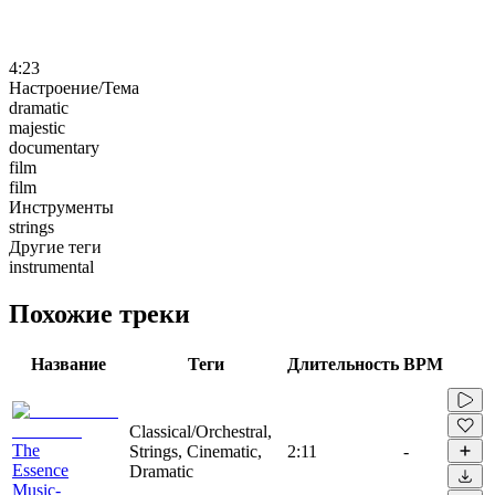
4:23
Настроение/Тема
dramatic
majestic
documentary
film
film
Инструменты
strings
Другие теги
instrumental
Похожие треки
Название
Теги
Длительность
BPM
Classical/Orchestral,
The
Strings, Cinematic,
2:11
-
Essence
Dramatic
Music-