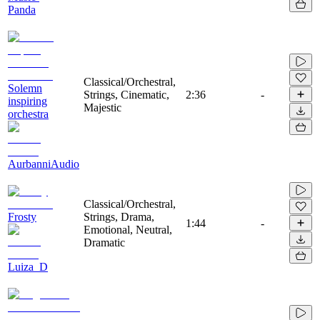
Panda
Classical/Orchestral,
Solemn
Strings, Cinematic,
2:36
-
inspiring
Majestic
orchestra
AurbanniAudio
Classical/Orchestral,
Frosty
Strings, Drama,
1:44
-
Emotional, Neutral,
Dramatic
Luiza_D