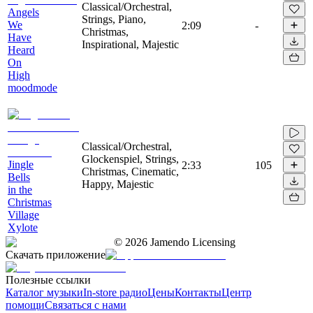
Classical/Orchestral,
Angels
Strings, Piano,
We
2:09
-
Christmas,
Have
Inspirational, Majestic
Heard
On
High
moodmode
Classical/Orchestral,
Glockenspiel, Strings,
Jingle
2:33
105
Christmas, Cinematic,
Bells
Happy, Majestic
in the
Christmas
Village
Xylote
©
2026
Jamendo Licensing
Скачать приложение
Полезные ссылки
Каталог музыки
In-store радио
Цены
Контакты
Центр
помощи
Связаться с нами