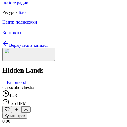
In-store радио
Ресурсы
Блог
Центр поддержки
Контакты
Вернуться в каталог
Hidden Lands
—
Kinomood
classical/orchestral
4:23
125 BPM
Купить трек
0:00