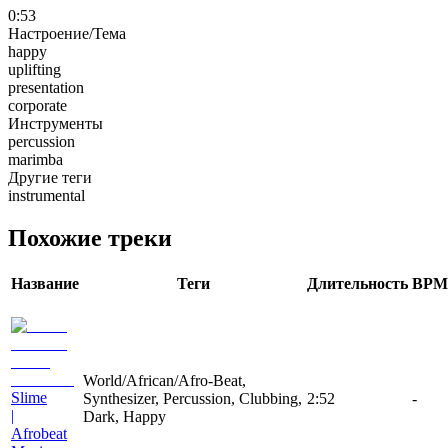
0:53
Настроение/Тема
happy
uplifting
presentation
corporate
Инструменты
percussion
marimba
Другие теги
instrumental
Похожие треки
Название
Теги
Длительность
BPM
World/African/Afro-Beat,
Slime
Synthesizer, Percussion, Clubbing,
2:52
-
|
Dark, Happy
Afrobeat