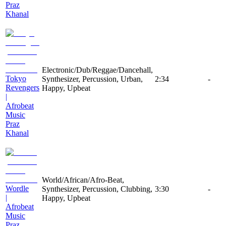
Praz
Khanal
Electronic/Dub/Reggae/Dancehall,
Tokyo
Synthesizer, Percussion, Urban,
2:34
-
Revengers
Happy, Upbeat
|
Afrobeat
Music
Praz
Khanal
World/African/Afro-Beat,
Wordle
Synthesizer, Percussion, Clubbing,
3:30
-
|
Happy, Upbeat
Afrobeat
Music
Praz