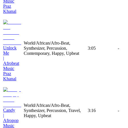
Music
Praz
Khanal
World/African/Afro-Beat,
Unlock
Synthesizer, Percussion,
3:05
-
Me
Contemporary, Happy, Upbeat
|
Afrobeat
Music
Praz
Khanal
World/African/Afro-Beat,
Candy
Synthesizer, Percussion, Travel,
3:16
-
|
Happy, Upbeat
Afropop
Music