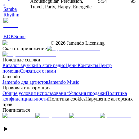
Acousticguitar, Percussion,
5:54
95
-
Travel, Party, Happy, Energetic
Samba
Rhythm
BDKSonic
©
2026
Jamendo Licensing
Скачать приложение
Полезные ссылки
Каталог музыки
In-store радио
Цены
Контакты
Центр
помощи
Связаться с нами
Jamendo
Jamendo для артистов
Jamendo Music
Правовая информация
Общие условия использования
Условия продажи
Политика
конфиденциальности
Политика cookies
Нарушение авторских
прав
Подписаться