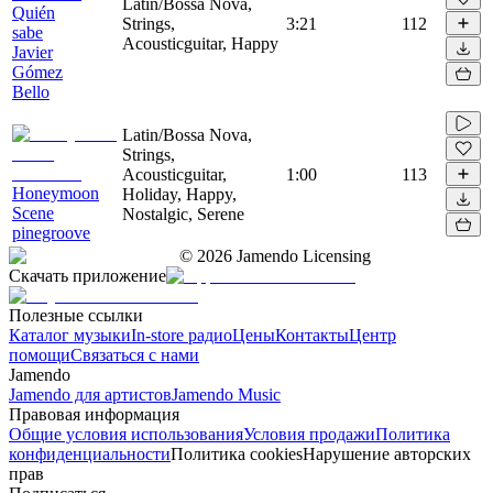
Latin/Bossa Nova,
Quién
Strings,
3:21
112
sabe
Acousticguitar, Happy
Javier
Gómez
Bello
Latin/Bossa Nova,
Strings,
Acousticguitar,
1:00
113
Honeymoon
Holiday, Happy,
Scene
Nostalgic, Serene
pinegroove
©
2026
Jamendo Licensing
Скачать приложение
Полезные ссылки
Каталог музыки
In-store радио
Цены
Контакты
Центр
помощи
Связаться с нами
Jamendo
Jamendo для артистов
Jamendo Music
Правовая информация
Общие условия использования
Условия продажи
Политика
конфиденциальности
Политика cookies
Нарушение авторских
прав