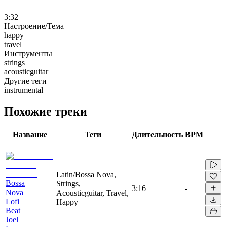
3:32
Настроение/Тема
happy
travel
Инструменты
strings
acousticguitar
Другие теги
instrumental
Похожие треки
Название
Теги
Длительность
BPM
Latin/Bossa Nova,
Bossa
Strings,
3:16
-
Nova
Acousticguitar, Travel,
Lofi
Happy
Beat
Joel