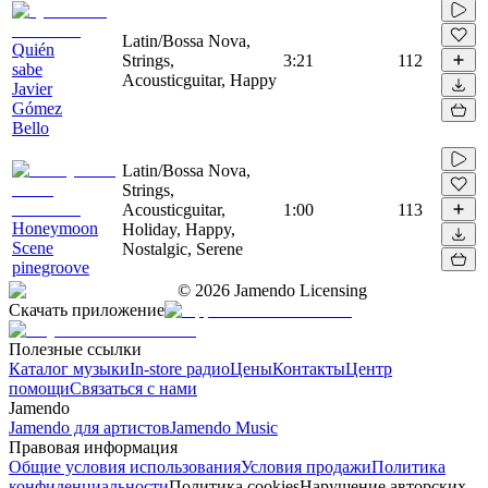
Latin/Bossa Nova,
Quién
Strings,
3:21
112
sabe
Acousticguitar, Happy
Javier
Gómez
Bello
Latin/Bossa Nova,
Strings,
Acousticguitar,
1:00
113
Honeymoon
Holiday, Happy,
Scene
Nostalgic, Serene
pinegroove
©
2026
Jamendo Licensing
Скачать приложение
Полезные ссылки
Каталог музыки
In-store радио
Цены
Контакты
Центр
помощи
Связаться с нами
Jamendo
Jamendo для артистов
Jamendo Music
Правовая информация
Общие условия использования
Условия продажи
Политика
конфиденциальности
Политика cookies
Нарушение авторских