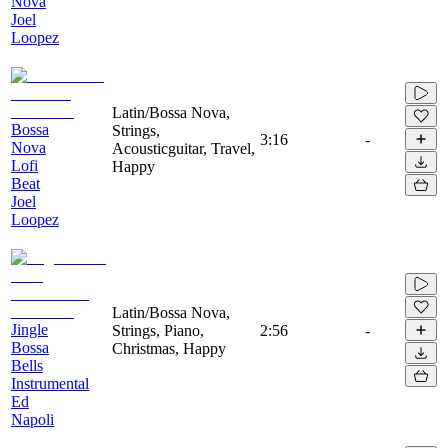
Nova
Joel
Loopez
Latin/Bossa Nova,
Bossa
Strings,
3:16
-
Nova
Acousticguitar, Travel,
Lofi
Happy
Beat
Joel
Loopez
Latin/Bossa Nova,
Jingle
Strings, Piano,
2:56
-
Bossa
Christmas, Happy
Bells
Instrumental
Ed
Napoli