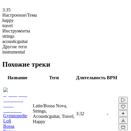
3:35
Настроение/Тема
happy
travel
Инструменты
strings
acousticguitar
Другие теги
instrumental
Похожие треки
Название
Теги
Длительность
BPM
Latin/Bossa Nova,
Strings,
3:32
-
Gymnopedie
Acousticguitar, Travel,
Lofi
Happy
Bossa