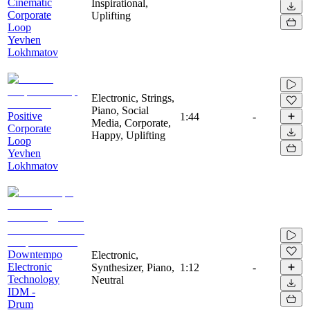
Cinematic
Inspirational,
Corporate
Uplifting
Loop
Yevhen
Lokhmatov
Electronic, Strings,
Piano, Social
Positive
1:44
-
Media, Corporate,
Corporate
Happy, Uplifting
Loop
Yevhen
Lokhmatov
Downtempo
Electronic,
Electronic
Synthesizer, Piano,
1:12
-
Technology
Neutral
IDM -
Drum