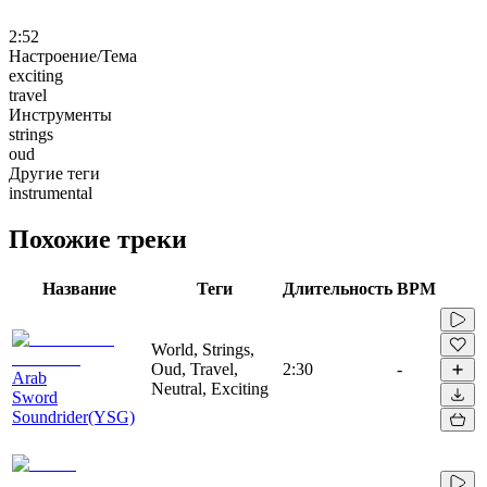
2:52
Настроение/Тема
exciting
travel
Инструменты
strings
oud
Другие теги
instrumental
Похожие треки
Название
Теги
Длительность
BPM
World, Strings,
Oud, Travel,
2:30
-
Arab
Neutral, Exciting
Sword
Soundrider(YSG)