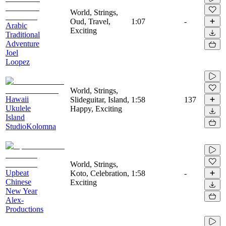
World, Strings,
Oud, Travel,
1:07
-
Arabic
Exciting
Traditional
Adventure
Joel
Loopez
World, Strings,
Hawaii
Slideguitar, Island,
1:58
137
Ukulele
Happy, Exciting
Island
StudioKolomna
World, Strings,
Upbeat
Koto, Celebration,
1:58
-
Chinese
Exciting
New Year
Alex-
Productions