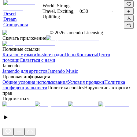
World, Strings,
Travel, Exciting,
0:30
-
Desert
Uplifting
Dream
Grumpynora
©
2026
Jamendo Licensing
Скачать приложение
Полезные ссылки
Каталог музыки
In-store радио
Цены
Контакты
Центр
помощи
Связаться с нами
Jamendo
Jamendo для артистов
Jamendo Music
Правовая информация
Общие условия использования
Условия продажи
Политика
конфиденциальности
Политика cookies
Нарушение авторских
прав
Подписаться