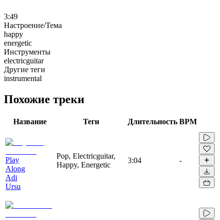
3:49
Настроение/Тема
happy
energetic
Инструменты
electricguitar
Другие теги
instrumental
Похожие треки
Название
Теги
Длительность
BPM
Pop, Electricguitar,
Play
3:04
-
Happy, Energetic
Along
Adi
Ursu