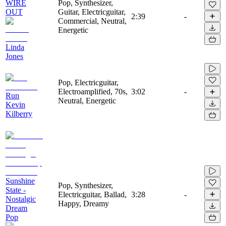
WIRE
Pop, Synthesizer,
OUT
Guitar, Electricguitar,
2:39
-
Commercial, Neutral,
Energetic
Linda
Jones
Pop, Electricguitar,
Electroamplified, 70s,
3:02
-
Run
Neutral, Energetic
Kevin
Kilberry
Sunshine
Pop, Synthesizer,
State -
Electricguitar, Ballad,
3:28
-
Nostalgic
Happy, Dreamy
Dream
Pop