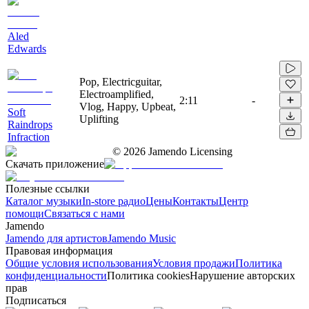
Aled
Edwards
Pop, Electricguitar,
Electroamplified,
2:11
-
Vlog, Happy, Upbeat,
Soft
Uplifting
Raindrops
Infraction
©
2026
Jamendo Licensing
Скачать приложение
Полезные ссылки
Каталог музыки
In-store радио
Цены
Контакты
Центр
помощи
Связаться с нами
Jamendo
Jamendo для артистов
Jamendo Music
Правовая информация
Общие условия использования
Условия продажи
Политика
конфиденциальности
Политика cookies
Нарушение авторских
прав
Подписаться