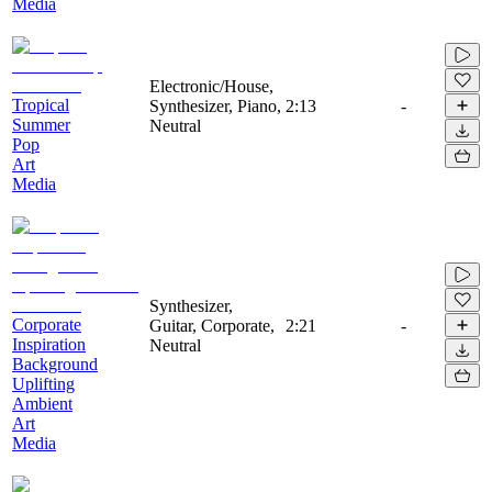
Media
Electronic/House,
Tropical
Synthesizer, Piano,
2:13
-
Summer
Neutral
Pop
Art
Media
Synthesizer,
Corporate
Guitar, Corporate,
2:21
-
Inspiration
Neutral
Background
Uplifting
Ambient
Art
Media