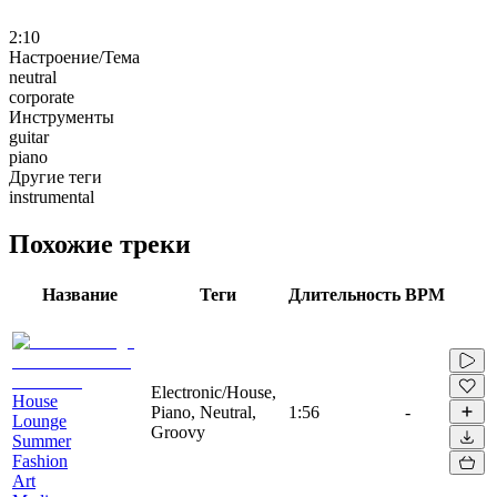
2:10
Настроение/Тема
neutral
corporate
Инструменты
guitar
piano
Другие теги
instrumental
Похожие треки
Название
Теги
Длительность
BPM
Electronic/House,
House
Piano, Neutral,
1:56
-
Lounge
Groovy
Summer
Fashion
Art