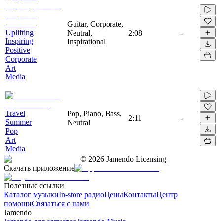
Guitar, Corporate,
Uplifting
Neutral,
2:08
-
Inspiring
Inspirational
Positive
Corporate
Art
Media
Travel
Pop, Piano, Bass,
2:11
-
Summer
Neutral
Pop
Art
Media
©
2026
Jamendo Licensing
Скачать приложение
Полезные ссылки
Каталог музыки
In-store радио
Цены
Контакты
Центр
помощи
Связаться с нами
Jamendo