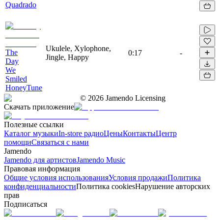
Quadrado
Ukulele, Xylophone,
The
0:17
-
Jingle, Happy
Day
We
Smiled
HoneyTune
©
2026
Jamendo Licensing
Скачать приложение
Полезные ссылки
Каталог музыки
In-store радио
Цены
Контакты
Центр
помощи
Связаться с нами
Jamendo
Jamendo для артистов
Jamendo Music
Правовая информация
Общие условия использования
Условия продажи
Политика
конфиденциальности
Политика cookies
Нарушение авторских
прав
Подписаться