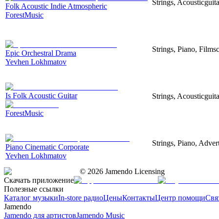
Strings, Acousticguita
Folk Acoustic Indie Atmospheric
ForestMusic
Strings, Piano, Filmsc
Epic Orchestral Drama
Yevhen Lokhmatov
Is Folk Acoustic Guitar
Strings, Acousticguit
ForestMusic
Strings, Piano, Advert
Piano Cinematic Corporate
Yevhen Lokhmatov
©
2026
Jamendo Licensing
Скачать приложение
Полезные ссылки
Каталог музыки
In-store радио
Цены
Контакты
Центр помощи
Свя
Jamendo
Jamendo для артистов
Jamendo Music