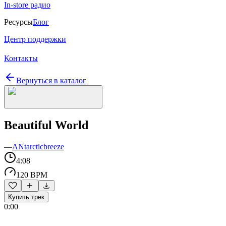
In-store радио
Ресурсы
Блог
Центр поддержки
Контакты
Вернуться в каталог
Beautiful World
—
ANtarcticbreeze
4:08
120 BPM
Купить трек
0:00