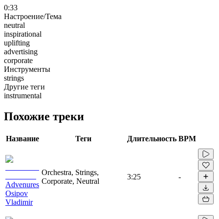
0:33
Настроение/Тема
neutral
inspirational
uplifting
advertising
corporate
Инструменты
strings
Другие теги
instrumental
Похожие треки
Название
Теги
Длительность
BPM
Orchestra, Strings,
3:25
-
Corporate, Neutral
Advenures
Osipov
Vladimir