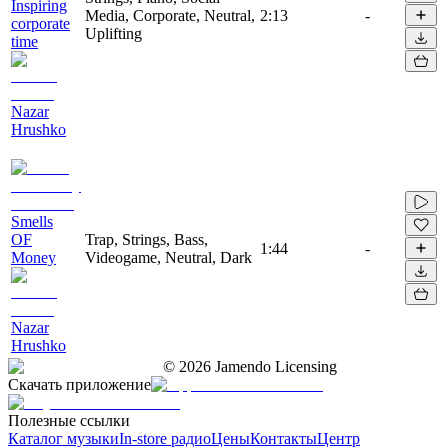
Inspiring
Media, Corporate, Neutral,
2:13
-
corporate
Uplifting
time
Nazar
Hrushko
Smells
OF
Trap, Strings, Bass,
1:44
-
Money
Videogame, Neutral, Dark
Nazar
Hrushko
©
2026
Jamendo Licensing
Скачать приложение
Полезные ссылки
Каталог музыки
In-store радио
Цены
Контакты
Центр