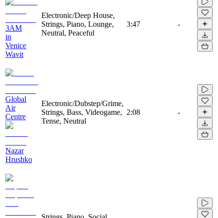
Electronic/Deep House,
Strings, Piano, Lounge,
3:47
-
3AM
Neutral, Peaceful
in
Venice
Wavit
Global
Electronic/Dubstep/Grime,
Air
Strings, Bass, Videogame,
2:08
-
Centre
Tense, Neutral
Nazar
Hrushko
Strings, Piano, Social