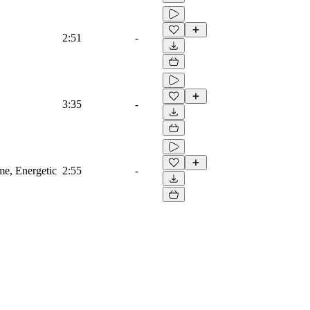
2:51
-
3:35
-
ame, Energetic
2:55
-