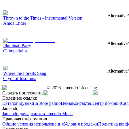
Alternative
Thrown to the Times - Instrumental Version
Amos Ender
Alternative/
Illuminati Party
Chimperialist
Alternative
Where the Forests Sang
Crypt of Insomnia
©
2026
Jamendo Licensing
Скачать приложение
Полезные ссылки
Каталог музыки
In-store радио
Цены
Контакты
Центр помощи
Свя
Jamendo
Jamendo для артистов
Jamendo Music
Правовая информация
Общие условия использования
Условия продажи
Политика конф