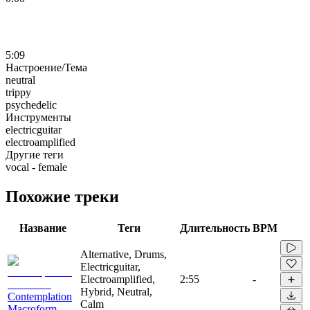
5:09
Настроение/Тема
neutral
trippy
psychedelic
Инструменты
electricguitar
electroamplified
Другие теги
vocal - female
Похожие треки
Название
Теги
Длительность
BPM
Alternative, Drums,
Electricguitar,
Electroamplified,
2:55
-
Hybrid, Neutral,
Contemplation
Calm
Macroform