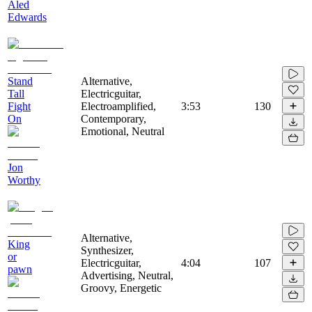
Aled
Edwards
Stand
Alternative,
Tall
Electricguitar,
Fight
Electroamplified,
3:53
130
On
Contemporary,
Emotional, Neutral
Jon
Worthy
Alternative,
King
Synthesizer,
or
Electricguitar,
4:04
107
pawn
Advertising, Neutral,
Groovy, Energetic