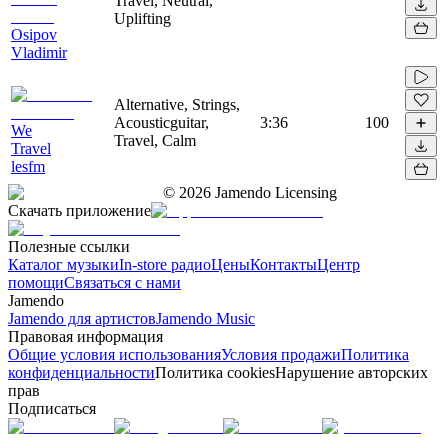
Travel, Neutral,
Uplifting
Osipov
Vladimir
Alternative, Strings,
Acousticguitar,
3:36
100
We
Travel, Calm
Travel
lesfm
©
2026
Jamendo Licensing
Скачать приложение
Полезные ссылки
Каталог музыки
In-store радио
Цены
Контакты
Центр
помощи
Связаться с нами
Jamendo
Jamendo для артистов
Jamendo Music
Правовая информация
Общие условия использования
Условия продажи
Политика
конфиденциальности
Политика cookies
Нарушение авторских
прав
Подписаться